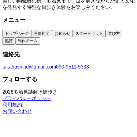
美しい陶磁器の街・多治見市で、謎を解きながら歴史と文化
を発見する特別な街歩き体験をお楽しみください。
メニュー
トップページ
開催期間
お知らせ
スタートキット
遊び方
協賛
制作チーム
連絡先
takahashi.jd@gmail.com
090-9511-5338
フォローする
2026
多治見謎解き街歩き
プライバシーポリシー
利用規約
お問い合わせ