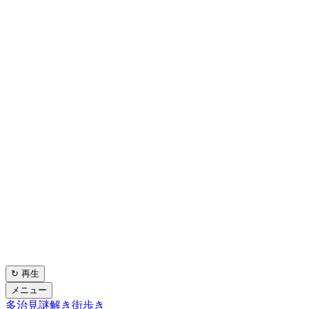
↻ 再生
メニュー
多治見謎解き街歩き